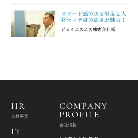
私たちについて
スピード感のある対応と人
材マッチ度の高さが魅力！
COMPANY PROFILE
ジェイエスエス株式会社様
会社情報
MEMBER
社員紹介
BLOG
ブログ
HR
COMPANY
PROFILE
人材事業
GOVERNANCE
会社情報
IT
ガバナンス