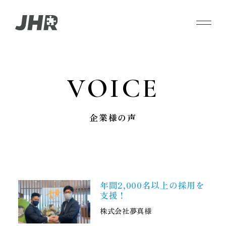
HR
VOICE
人材事業
企業様の声
IT
IT事業
VOICE
年間2,000名以上の採用を
企業様の声
支援！
株式会社夢真様
ABOUT