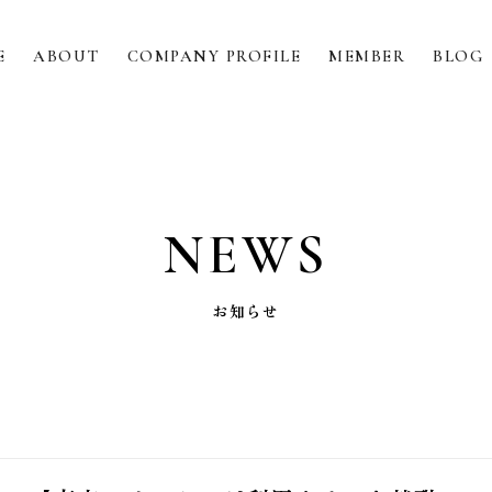
E
ABOUT
COMPANY PROFILE
MEMBER
BLOG
HR
人材事業
IT
IT事業
VOICE
企業様の声
ABOUT
私たちについて
COMPANY PROFILE
会社情報
MEMBER
社員紹介
BLOG
ブログ
NEWS
GOVERNANCE
ガバナンス
NEWS
お知らせ
お知らせ