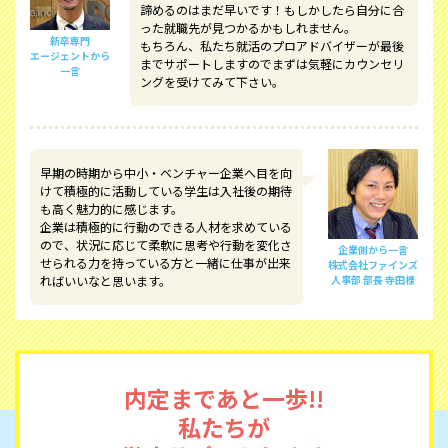
諦めるのはまだ早いです！もしかしたら自分に合
った就職先が見つかるかもしれません。
新卒専門
もちろん、私たち就活のプロアドバイザーが最後
エージェントから
までサポートしますのでまずは気軽にカウンセリ
一言
ングを受けてみて下さい。
早期の時期から中小・ベンチャー企業へ目を向
けて積極的に活動している学生は入社後の期待
も高く魅力的に感じます。
企業は積極的に行動のできる人材を求めている
ので、状況に応じて柔軟に思考や行動を変化さ
企業側から一言
せられる力を持っている方と一緒に仕事が出来
株式会社ファインズ
ればいいなと思います。
人事部 部長 寺田様
内定まであと一歩!!
私たちが